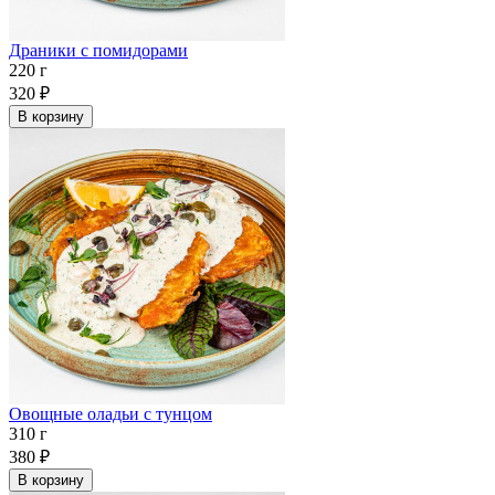
Драники с помидорами
220 г
320
₽
В корзину
Овощные оладьи с тунцом
310 г
380
₽
В корзину