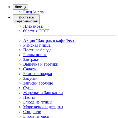
Липецк
Елец
Анапа
Доставка
Первомайская
Плеханова
60летия СССР
Акция "Завтрак в кафе Фест"
Римская пицца
Постные блюда
Роллы новые
Завтраки
Выпечка и тортики
Салаты
Блины и оладьи
Закуски
Закуски горячие
Супы
Жаренки и Запеканки
Пасты
Блюда из птицы
Мороженое и десерты
Сэндвичи
Блюда из мяса