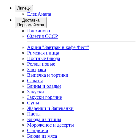
Липецк
Елец
Анапа
Доставка
Первомайская
Плеханова
60летия СССР
Акция "Завтрак в кафе Фест"
Римская пицца
Постные блюда
Роллы новые
Завтраки
Выпечка и тортики
Салаты
Блины и оладьи
Закуски
Закуски горячие
Супы
Жаренки и Запеканки
Пасты
Блюда из птицы
Мороженое и десерты
Сэндвичи
Блюда из мяса