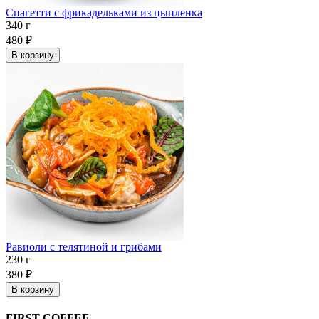
Спагетти с фрикадельками из цыпленка
340 г
480
₽
В корзину
Равиоли с телятиной и грибами
230 г
380
₽
В корзину
FIRST COFFEE