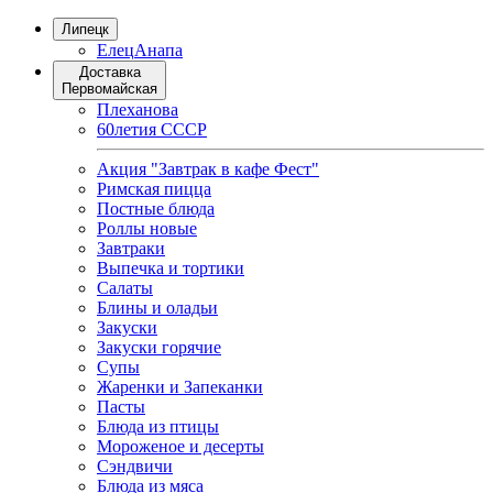
Липецк
Елец
Анапа
Доставка
Первомайская
Плеханова
60летия СССР
Акция "Завтрак в кафе Фест"
Римская пицца
Постные блюда
Роллы новые
Завтраки
Выпечка и тортики
Салаты
Блины и оладьи
Закуски
Закуски горячие
Супы
Жаренки и Запеканки
Пасты
Блюда из птицы
Мороженое и десерты
Сэндвичи
Блюда из мяса