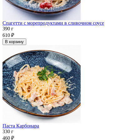
Спагетти с морепродуктами в сливочном соусе
390 г
610
₽
В корзину
Паста Карбонара
330 г
460
₽