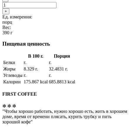
+
Ед. измерения:
порц
Вес:
390 г
Пищевая ценность
В 100 г.
Порция
Белки
г.
г.
Жиры
8.329 г.
32.4831 г.
Углеводы
г.
г.
Калории
175.867 kcal
685.8813 kcal
FIRST COFFEE
✻ ✻ ✻
"Чтобы хорошо работать, нужно хорошо есть, жить в хорошем
доме, время от времени плясать, курить трубку и пить
хороший кофе"