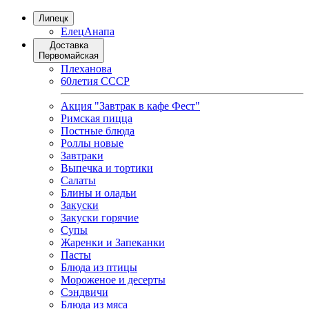
Липецк
Елец
Анапа
Доставка
Первомайская
Плеханова
60летия СССР
Акция "Завтрак в кафе Фест"
Римская пицца
Постные блюда
Роллы новые
Завтраки
Выпечка и тортики
Салаты
Блины и оладьи
Закуски
Закуски горячие
Супы
Жаренки и Запеканки
Пасты
Блюда из птицы
Мороженое и десерты
Сэндвичи
Блюда из мяса