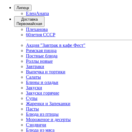
Липецк
Елец
Анапа
Доставка
Первомайская
Плеханова
60летия СССР
Акция "Завтрак в кафе Фест"
Римская пицца
Постные блюда
Роллы новые
Завтраки
Выпечка и тортики
Салаты
Блины и оладьи
Закуски
Закуски горячие
Супы
Жаренки и Запеканки
Пасты
Блюда из птицы
Мороженое и десерты
Сэндвичи
Блюда из мяса