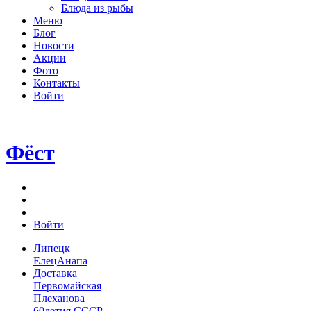
Блюда из рыбы
Меню
Блог
Новости
Акции
Фото
Контакты
Войти
Фёст
Войти
Липецк
Елец
Анапа
Доставка
Первомайская
Плеханова
60летия СССР