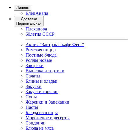
Липецк
Елец
Анапа
Доставка
Первомайская
Плеханова
60летия СССР
Акция "Завтрак в кафе Фест"
Римская пицца
Постные блюда
Роллы новые
Завтраки
Выпечка и тортики
Салаты
Блины и оладьи
Закуски
Закуски горячие
Супы
Жаренки и Запеканки
Пасты
Блюда из птицы
Мороженое и десерты
Сэндвичи
Блюда из мяса