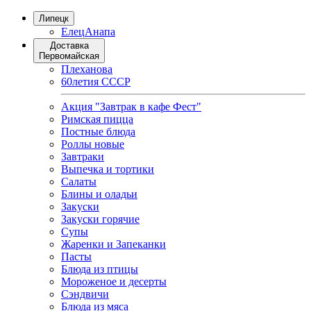
Липецк
Елец
Анапа
Доставка
Первомайская
Плеханова
60летия СССР
Акция "Завтрак в кафе Фест"
Римская пицца
Постные блюда
Роллы новые
Завтраки
Выпечка и тортики
Салаты
Блины и оладьи
Закуски
Закуски горячие
Супы
Жаренки и Запеканки
Пасты
Блюда из птицы
Мороженое и десерты
Сэндвичи
Блюда из мяса