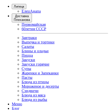
Липецк
Елец
Анапа
Доставка
Плеханова
Первомайская
60летия СССР
Завтраки
Выпечка и тортики
Салаты
Блины и оладьи
Пицца
Закуски
Закуски горячие
Супы
Жаренки и Запеканки
Пасты
Блюда из птицы
Мороженое и десерты
Сэндвичи
Блюда из мяса
Блюда из рыбы
Меню
Блог