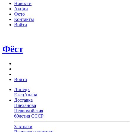
Новости
Акции
Фото
Контакты
Войти
Фёст
Войти
Липецк
Елец
Анапа
Доставка
Плеханова
Первомайская
60летия СССР
Завтраки
Выпечка и тортики