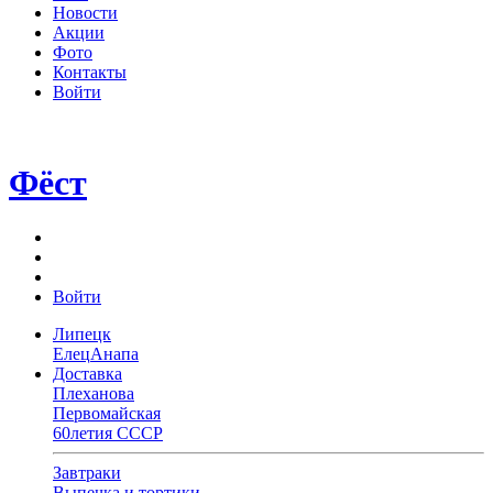
Новости
Акции
Фото
Контакты
Войти
Фёст
Войти
Липецк
Елец
Анапа
Доставка
Плеханова
Первомайская
60летия СССР
Завтраки
Выпечка и тортики