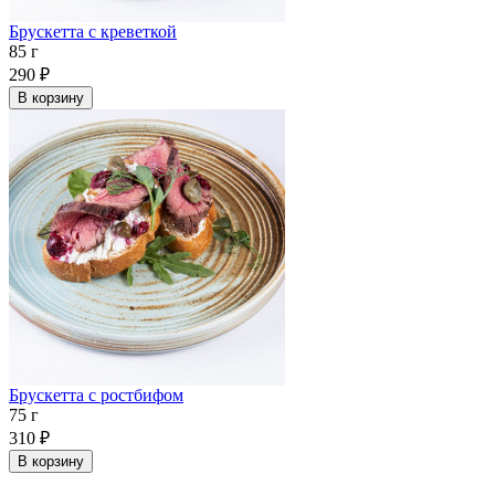
Брускетта с креветкой
85 г
290
₽
В корзину
Брускетта с ростбифом
75 г
310
₽
В корзину