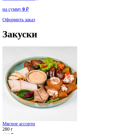
на сумму
0
₽
Оформить заказ
Закуски
Мясное ассорти
280 г