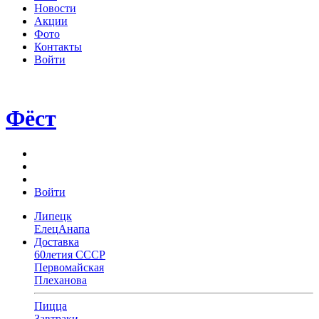
Новости
Акции
Фото
Контакты
Войти
Фёст
Войти
Липецк
Елец
Анапа
Доставка
60летия СССР
Первомайская
Плеханова
Пицца
Завтраки