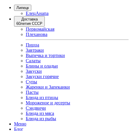
Липецк
Елец
Анапа
Доставка
60летия СССР
Первомайская
Плеханова
Пицца
Завтраки
Выпечка и тортики
Салаты
Блины и оладьи
Закуски
Закуски горячие
Супы
Жаренки и Запеканки
Пасты
Блюда из птицы
Мороженое и десерты
Сэндвичи
Блюда из мяса
Блюда из рыбы
Меню
Блог