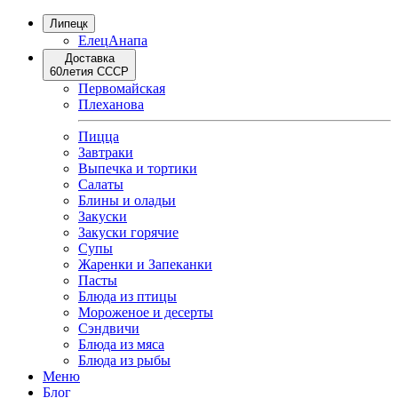
Липецк
Елец
Анапа
Доставка
60летия СССР
Первомайская
Плеханова
Пицца
Завтраки
Выпечка и тортики
Салаты
Блины и оладьи
Закуски
Закуски горячие
Супы
Жаренки и Запеканки
Пасты
Блюда из птицы
Мороженое и десерты
Сэндвичи
Блюда из мяса
Блюда из рыбы
Меню
Блог