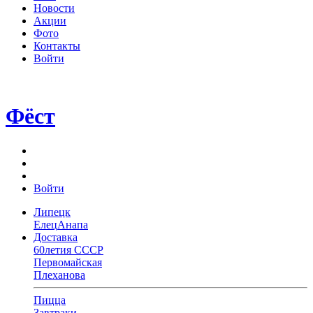
Новости
Акции
Фото
Контакты
Войти
Фёст
Войти
Липецк
Елец
Анапа
Доставка
60летия СССР
Первомайская
Плеханова
Пицца
Завтраки