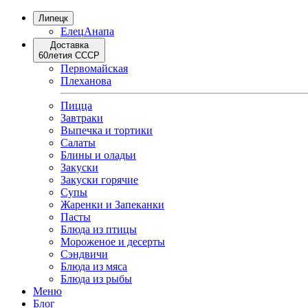
Липецк
Елец
Анапа
Доставка
60летия СССР
Первомайская
Плеханова
Пицца
Завтраки
Выпечка и тортики
Салаты
Блины и оладьи
Закуски
Закуски горячие
Супы
Жаренки и Запеканки
Пасты
Блюда из птицы
Мороженое и десерты
Сэндвичи
Блюда из мяса
Блюда из рыбы
Меню
Блог