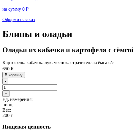
на сумму
0
₽
Оформить заказ
Блины и оладьи
Оладьи из кабачка и картофеля с сёмго
Картофель. кабачок. лук. чеснок. страчителла.сёмга с/с
650
₽
В корзину
-
+
Ед. измерения:
порц
Вес:
200 г
Пищевая ценность