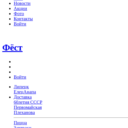
Новости
Акции
Фото
Контакты
Войти
Фёст
Войти
Липецк
Елец
Анапа
Доставка
60летия СССР
Первомайская
Плеханова
Пицца
Завтраки