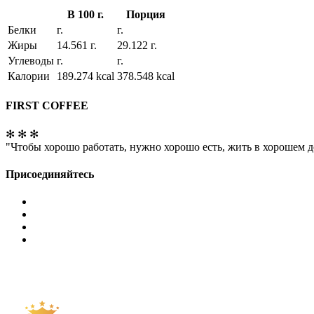
В 100 г.
Порция
Белки
г.
г.
Жиры
14.561 г.
29.122 г.
Углеводы
г.
г.
Калории
189.274 kcal
378.548 kcal
FIRST COFFEE
✻ ✻ ✻
"Чтобы хорошо работать, нужно хорошо есть, жить в хорошем д
Присоединяйтесь