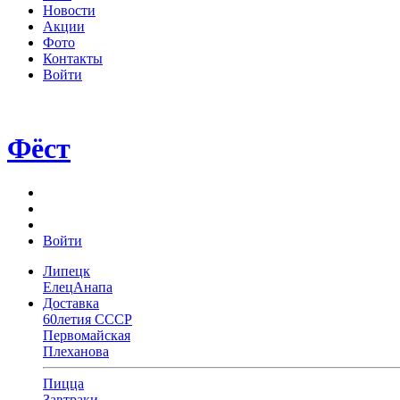
Новости
Акции
Фото
Контакты
Войти
Фёст
Войти
Липецк
Елец
Анапа
Доставка
60летия СССР
Первомайская
Плеханова
Пицца
Завтраки