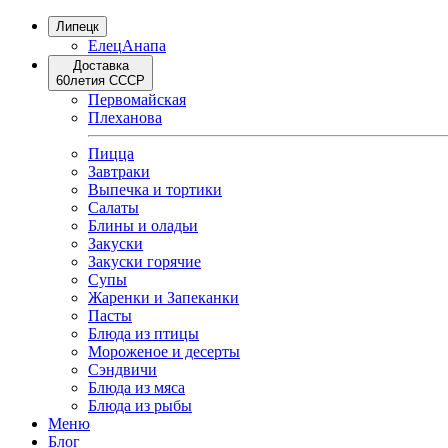
Липецк
Елец
Анапа
Доставка
60летия СССР
Первомайская
Плеханова
Пицца
Завтраки
Выпечка и тортики
Салаты
Блины и оладьи
Закуски
Закуски горячие
Супы
Жаренки и Запеканки
Пасты
Блюда из птицы
Мороженое и десерты
Сэндвичи
Блюда из мяса
Блюда из рыбы
Меню
Блог