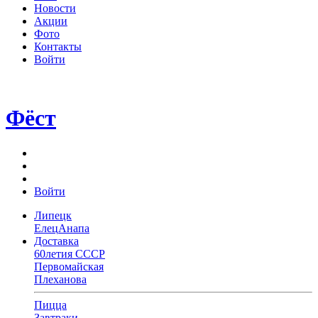
Новости
Акции
Фото
Контакты
Войти
Фёст
Войти
Липецк
Елец
Анапа
Доставка
60летия СССР
Первомайская
Плеханова
Пицца
Завтраки