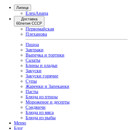
Липецк
Елец
Анапа
Доставка
60летия СССР
Первомайская
Плеханова
Пицца
Завтраки
Выпечка и тортики
Салаты
Блины и оладьи
Закуски
Закуски горячие
Супы
Жаренки и Запеканки
Пасты
Блюда из птицы
Мороженое и десерты
Сэндвичи
Блюда из мяса
Блюда из рыбы
Меню
Блог