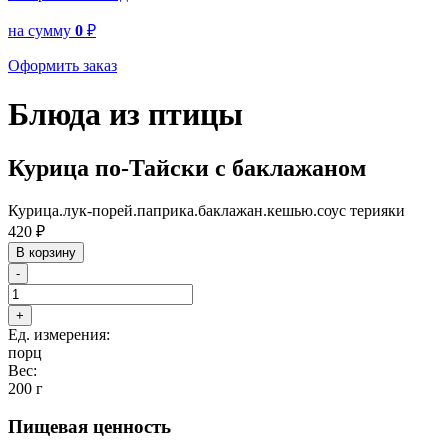
на сумму
0
₽
Оформить заказ
Блюда из птицы
Курица по-Тайски с баклажаном
Курица.лук-порей.паприка.баклажан.кешью.соус терияки
420
₽
В корзину
-
+
Ед. измерения:
порц
Вес:
200 г
Пищевая ценность