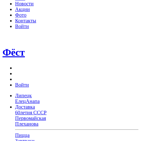
Новости
Акции
Фото
Контакты
Войти
Фёст
Войти
Липецк
Елец
Анапа
Доставка
60летия СССР
Первомайская
Плеханова
Пицца
Завтраки