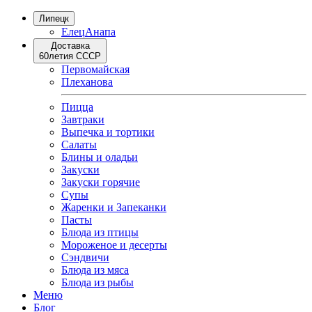
Липецк
Елец
Анапа
Доставка
60летия СССР
Первомайская
Плеханова
Пицца
Завтраки
Выпечка и тортики
Салаты
Блины и оладьи
Закуски
Закуски горячие
Супы
Жаренки и Запеканки
Пасты
Блюда из птицы
Мороженое и десерты
Сэндвичи
Блюда из мяса
Блюда из рыбы
Меню
Блог