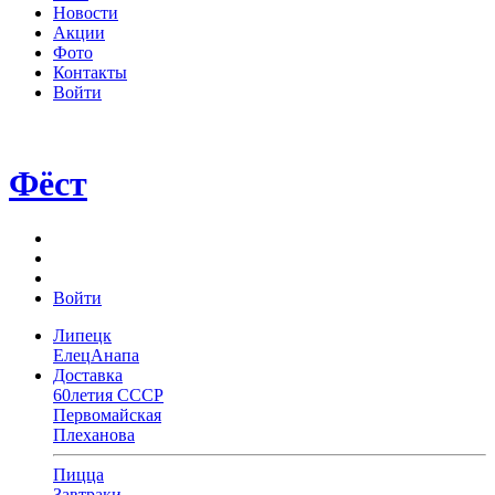
Новости
Акции
Фото
Контакты
Войти
Фёст
Войти
Липецк
Елец
Анапа
Доставка
60летия СССР
Первомайская
Плеханова
Пицца
Завтраки