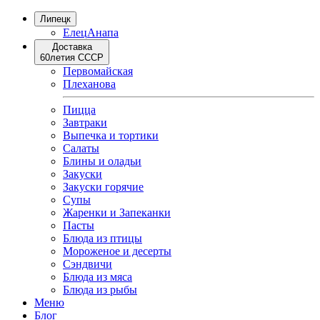
Липецк
Елец
Анапа
Доставка
60летия СССР
Первомайская
Плеханова
Пицца
Завтраки
Выпечка и тортики
Салаты
Блины и оладьи
Закуски
Закуски горячие
Супы
Жаренки и Запеканки
Пасты
Блюда из птицы
Мороженое и десерты
Сэндвичи
Блюда из мяса
Блюда из рыбы
Меню
Блог