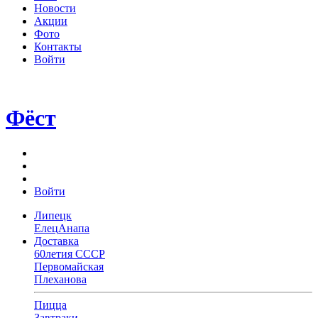
Новости
Акции
Фото
Контакты
Войти
Фёст
Войти
Липецк
Елец
Анапа
Доставка
60летия СССР
Первомайская
Плеханова
Пицца
Завтраки