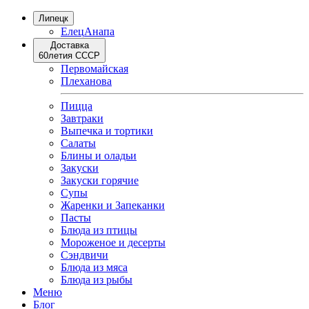
Липецк
Елец
Анапа
Доставка
60летия СССР
Первомайская
Плеханова
Пицца
Завтраки
Выпечка и тортики
Салаты
Блины и оладьи
Закуски
Закуски горячие
Супы
Жаренки и Запеканки
Пасты
Блюда из птицы
Мороженое и десерты
Сэндвичи
Блюда из мяса
Блюда из рыбы
Меню
Блог