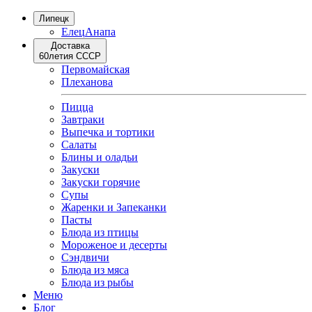
Липецк
Елец
Анапа
Доставка
60летия СССР
Первомайская
Плеханова
Пицца
Завтраки
Выпечка и тортики
Салаты
Блины и оладьи
Закуски
Закуски горячие
Супы
Жаренки и Запеканки
Пасты
Блюда из птицы
Мороженое и десерты
Сэндвичи
Блюда из мяса
Блюда из рыбы
Меню
Блог