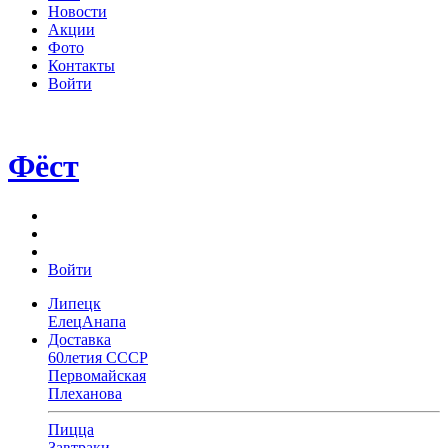
Новости
Акции
Фото
Контакты
Войти
Фёст
Войти
Липецк
Елец
Анапа
Доставка
60летия СССР
Первомайская
Плеханова
Пицца
Завтраки